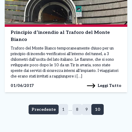
Principio d’incendio al Traforo del Monte
Bianco
Traforo del Monte Bianco temporaneamente chiuso per un
principio di incendio verificatosi all’interno del tunnel, a 3
chilometri dall’uscita del lato italiano. Le fiamme, che si sono
sviluppate poco dopo le 10 da un Tir in avaria, sono state
spente dai servizi di sicurezza interni all’impianto. I viaggiatori
che erano stati invitati a raggiungere i […]
Leggi Tutto
01/06/2017
Pagina
Pagina
Pagina
Pagina
Precedente
1
…
8
9
10