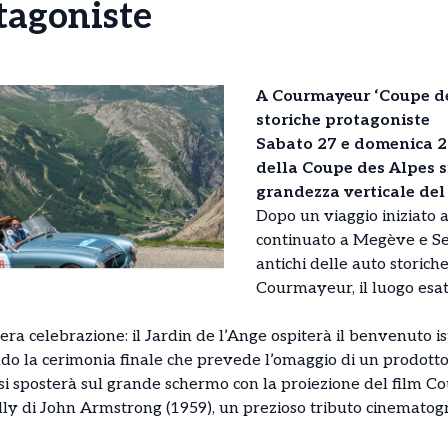
tagoniste
A Courmayeur ‘Coupe de
storiche protagoniste
Sabato 27 e domenica 28
della Coupe des Alpes si
grandezza verticale de
Dopo un viaggio iniziato a
continuato a Megève e Se
antichi delle auto storich
Courmayeur, il luogo esatt
vera celebrazione: il Jardin de l’Ange ospiterà il benvenuto i
do la cerimonia finale che prevede l’omaggio di un prodotto ti
 si sposterà sul grande schermo con la proiezione del film C
lly di John Armstrong (1959), un prezioso tributo cinematogr