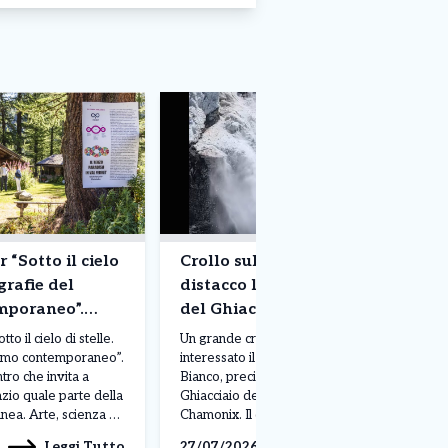
“Sotto il cielo
Crollo sul Monte Bianco:
grafie del
distacco lungo le pendenze
mporaneo”.
del Ghiacciaio di Bossons
o il cielo di stelle.
Un grande crollo di ghiaccio ha
smo contemporaneo”.
interessato il versante del Monte
tro che invita a
Bianco, precisamente lungo il
zio quale parte della
Ghiacciaio dei Bossons, nella zona di
nea. Arte, scienza e
Chamonix. Il distacco ha coinvolto
rono alla costruzione
enormi blocchi di seracchi, ovvero
Leggi Tutto
Leggi Tutto
27/07/2026