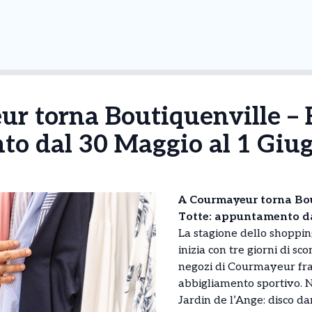
r torna Boutiquenville – F
o dal 30 Maggio al 1 Giu
A Courmayeur torna Bou
Totte: appuntamento da
La stagione dello shoppin
inizia con tre giorni di sco
negozi di Courmayeur fr
abbigliamento sportivo. No
Jardin de l’Ange: disco da