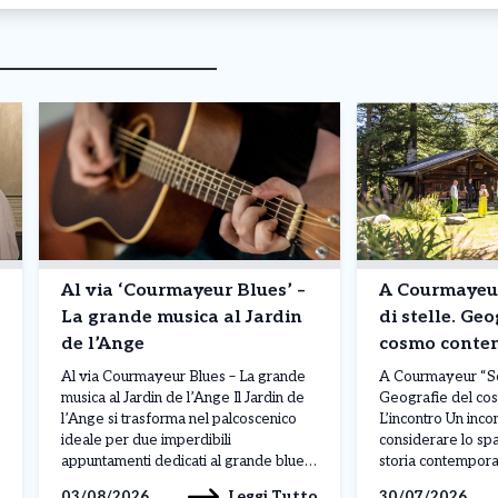
Al via ‘Courmayeur Blues’ –
A Courmayeur 
La grande musica al Jardin
di stelle. Geo
de l’Ange
cosmo conte
L’incontro
Al via Courmayeur Blues – La grande
A Courmayeur “Sott
musica al Jardin de l’Ange Il Jardin de
Geografie del co
l’Ange si trasforma nel palcoscenico
L’incontro Un incon
ideale per due imperdibili
considerare lo spa
appuntamenti dedicati al grande blues.
storia contempora
Un doppio viaggio musicale ad alta
tecnologia concor
Leggi Tutto
03/08/2026
30/07/2026