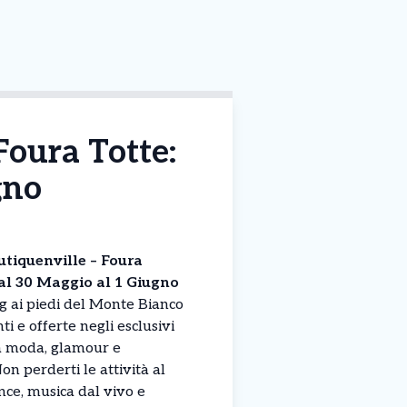
oura Totte:
gno
tiquenville – Foura
l 30 Maggio al 1 Giugno
g ai piedi del Monte Bianco
nti e offerte negli esclusivi
a moda, glamour e
n perderti le attività al
nce, musica dal vivo e