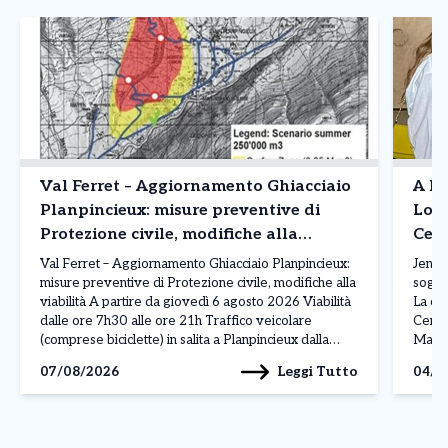
Val Ferret – Aggiornamento Ghiacciaio
A Mi
Planpincieux: misure preventive di
Lope
Protezione civile, modifiche alla
Cen
viabilità
Val Ferret – Aggiornamento Ghiacciaio Planpincieux:
Jennif
misure preventive di Protezione civile, modifiche alla
soggi
viabilità A partire da giovedì 6 agosto 2026 Viabilità
La can
dalle ore 7h30 alle ore 21h Traffico veicolare
Cenac
(comprese biciclette) in salita a Planpincieux dalla
Maria
strada alternativa della Montitta, con senso unico;
Max e
Leggi Tutto
07/08/2026
04/0
Traffico veicolare (comprese biciclette) in discesa da
tutto 
Planpincieux su Strada Comunale, […]