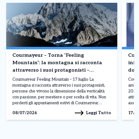
Courmayeur – Torna ‘Feeling
Cour
Mountain’: la montagna si racconta
infe
attraverso i suoi protagonisti –
domi
Appuntamento 17 luglio
Courmayeur Feeling Mountain – 17 luglio La
Courm
montagna si racconta attraverso i suoi protagonisti,
ambula
persone che vivono la dimensione della verticalità
2026 
con passione, per mestiere o per scelta di vita. Non
attivo
perderti gli appuntamenti estivi di Courmayeur
assist
Feeling Mountain, la rassegna che, durante l’anno,
a pag
Leggi Tutto
08/07/2026
17/0
porta ai piedi del Monte Bianco le storie e i volti […]
assist
presen