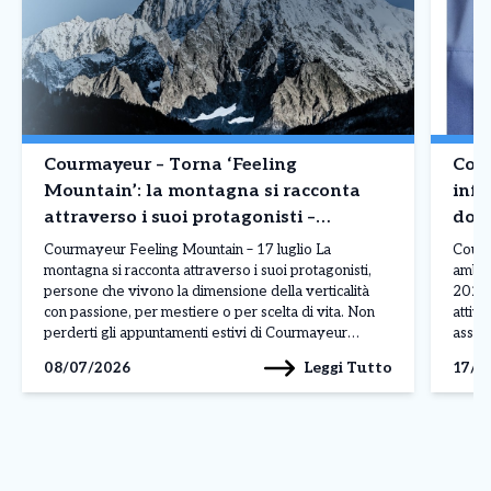
Courmayeur – Torna ‘Feeling
Cour
Mountain’: la montagna si racconta
infe
attraverso i suoi protagonisti –
domi
Appuntamento 17 luglio
Courmayeur Feeling Mountain – 17 luglio La
Courm
montagna si racconta attraverso i suoi protagonisti,
ambula
persone che vivono la dimensione della verticalità
2026 
con passione, per mestiere o per scelta di vita. Non
attivo
perderti gli appuntamenti estivi di Courmayeur
assist
Feeling Mountain, la rassegna che, durante l’anno,
a pag
Leggi Tutto
08/07/2026
17/0
porta ai piedi del Monte Bianco le storie e i volti […]
assist
presen