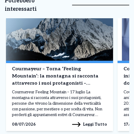
Potrebbero
interessarti
Courmayeur – Torna ‘Feeling
Cour
Mountain’: la montagna si racconta
infe
attraverso i suoi protagonisti –
domi
Appuntamento 17 luglio
Courmayeur Feeling Mountain – 17 luglio La
Courm
montagna si racconta attraverso i suoi protagonisti,
ambula
persone che vivono la dimensione della verticalità
2026 
con passione, per mestiere o per scelta di vita. Non
attivo
perderti gli appuntamenti estivi di Courmayeur
assist
Feeling Mountain, la rassegna che, durante l’anno,
a pag
Leggi Tutto
08/07/2026
17/0
porta ai piedi del Monte Bianco le storie e i volti […]
assist
presen