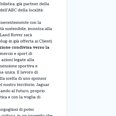
ilistica, già partner della
ell’ABC della località:
 coerentemente con la
à sostenibile, incontra alla
r Land Rover sarà
lug-in già offerta ai Clienti.
zione condivisa verso la
mercio e sport di
azioni legate alla
imensione sportiva e
a unica. Il lavoro di
la scelta di uno sponsor
el nostro territorio. Jaguar
ando al futuro, proprio
ica e con la voglia di
rgogliosi di poter
 cultura, in un progetto che