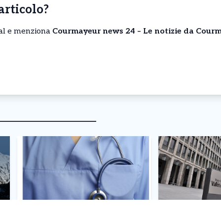
’articolo?
cial e menziona
Courmayeur news 24 – Le notizie da Courm
Courmayeur – Parte il nuovo
Courmayeur – 