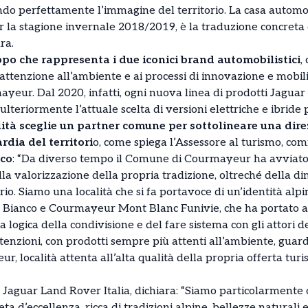
endo perfettamente l’immagine del territorio. La casa automob
 la stagione invernale 2018/2019, è la traduzione concreta d
ra.
ppo che rappresenta i due iconici brand automobilistici
,
attenzione all’ambiente e ai processi di innovazione e mobilit
ayeur. Dal 2020, infatti, ogni nuova linea di prodotti Jagua
ulteriormente l’attuale scelta di versioni elettriche e ibride p
lità sceglie un partner comune per sottolineare una dire
rdia del territori
o, come spiega l’Assessore al turismo, com
cco
: “Da diverso tempo il Comune di Courmayeur ha avviato 
lla valorizzazione della propria tradizione, oltreché della d
rio. Siamo una località che si fa portavoce di un’identità alpin
Bianco e Courmayeur Mont Blanc Funivie, che ha portato al
lla logica della condivisione e del fare sistema con gli attori d
enzioni, con prodotti sempre più attenti all’ambiente, guard
 località attenta all’alta qualità della propria offerta turist
e Jaguar Land Rover Italia, dichiara: “Siamo particolarmente o
d’eccellenza, ricca di tradizioni alpine, bellezze naturali e