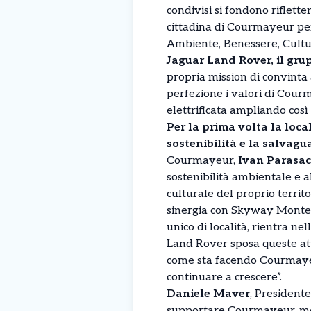
condivisi si fondono riflett
cittadina di Courmayeur per
Ambiente, Benessere, Cultu
Jaguar Land Rover, il gru
propria mission di convinta 
perfezione i valori di Courm
elettrificata ampliando così 
Per la prima volta la loca
sostenibilità e la salvagua
Courmayeur,
Ivan Parasa
sostenibilità ambientale e a
culturale del proprio territo
sinergia con Skyway Monte 
unico di località, rientra ne
Land Rover sposa queste att
come sta facendo Courmayeur,
continuare a crescere”.
Daniele Maver
, President
supportare Courmayeur, meta 