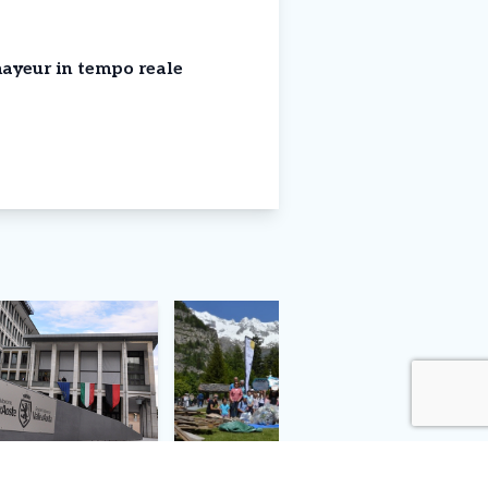
ayeur in tempo reale
Arriva il
Courmayeur – Più di 700 kg