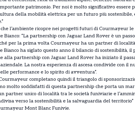
importante patrimonio. Per noi è molto significativo essere pr
ultura della mobilità elettrica per un futuro più sostenibile, 
.”
 che l’ambiente ricopre nei progetti futuri di Courmayeur le
 Bianco: “La partnership con Jaguar Land Rover è un passo
rché per la prima volta Courmayeur ha un partner di località,
ianco ha siglato questo anno il bilancio di sostenibilità, il
ie alla partnership con Jaguar Land Rover ha iniziato il passag
aziendale. La nostra esperienza di ascesa condivide con il nu
elle performance e lo spirito di avventura”.
di Courmayeur completano quindi il triangolo di sponsorizzaz
mo molto soddisfatti di questa partnership che porta un marc
n partner unico di località tra le società funiviarie e l’amm
ivisa verso la sostenibilità e la salvaguardia del territorio”
ourmayeur Mont Blanc Funivie.