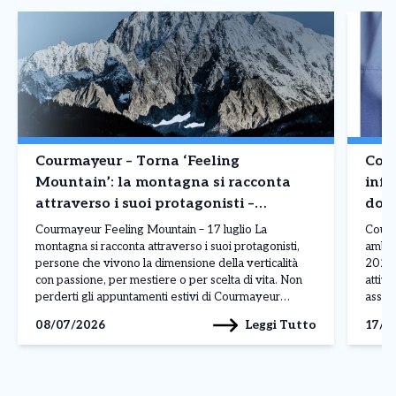
Courmayeur – Torna ‘Feeling
Cour
Mountain’: la montagna si racconta
infe
attraverso i suoi protagonisti –
domi
Appuntamento 17 luglio
Courmayeur Feeling Mountain – 17 luglio La
Courm
montagna si racconta attraverso i suoi protagonisti,
ambula
persone che vivono la dimensione della verticalità
2026 
con passione, per mestiere o per scelta di vita. Non
attivo
perderti gli appuntamenti estivi di Courmayeur
assist
Feeling Mountain, la rassegna che, durante l’anno,
a pag
Leggi Tutto
08/07/2026
17/0
porta ai piedi del Monte Bianco le storie e i volti […]
assist
presen