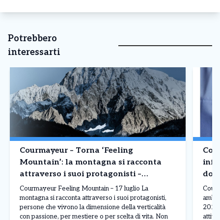
Potrebbero
interessarti
Courmayeur – Torna ‘Feeling
Cour
Mountain’: la montagna si racconta
infe
attraverso i suoi protagonisti –
domi
Appuntamento 17 luglio
Courmayeur Feeling Mountain – 17 luglio La
Courm
montagna si racconta attraverso i suoi protagonisti,
ambula
persone che vivono la dimensione della verticalità
2026 
con passione, per mestiere o per scelta di vita. Non
attivo