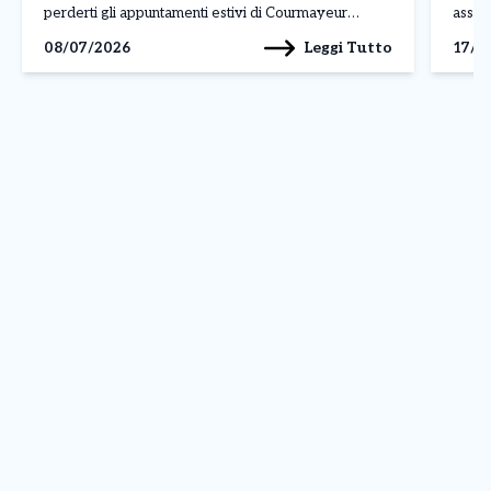
perderti gli appuntamenti estivi di Courmayeur
assist
Feeling Mountain, la rassegna che, durante l’anno,
a pag
Leggi Tutto
08/07/2026
17/0
porta ai piedi del Monte Bianco le storie e i volti […]
assist
presen