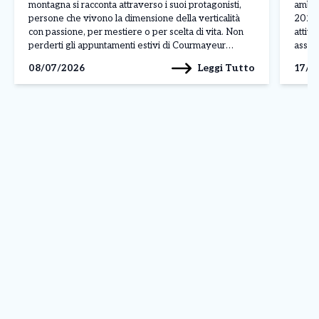
montagna si racconta attraverso i suoi protagonisti,
ambula
persone che vivono la dimensione della verticalità
2026 
con passione, per mestiere o per scelta di vita. Non
attivo
perderti gli appuntamenti estivi di Courmayeur
assist
Feeling Mountain, la rassegna che, durante l’anno,
a pag
Leggi Tutto
08/07/2026
17/0
porta ai piedi del Monte Bianco le storie e i volti […]
assist
presen