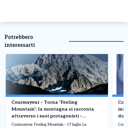
Potrebbero
interessarti
Courmayeur – Torna ‘Feeling
Cour
Mountain’: la montagna si racconta
infe
attraverso i suoi protagonisti –
domi
Appuntamento 17 luglio
Courmayeur Feeling Mountain – 17 luglio La
Courm