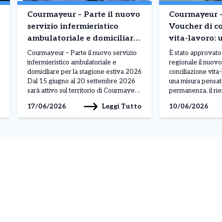
Courmayeur – Parte il nuovo
Courmayeur – 
servizio infermieristico
Voucher di co
ambulatoriale e domiciliare
vita-lavoro:
per la stagione estiva 2026
misura per le
Courmayeur – Parte il nuovo servizio
È stato approvato 
cura, l’occup
infermieristico ambulatoriale e
regionale il nuov
domiciliare per la stagione estiva 2026
conciliazione vit
d’Aosta
Dal 15 giugno al 20 settembre 2026
una misura pensat
sarà attivo sul territorio di Courmayeur
permanenza, il rie
il servizio di assistenza infermieristica
mercato del lavor
Leggi Tutto
17/06/2026
10/06/2026
ambulatoriale e domiciliare a
persone a sostener
pagamento, pensato per garantire
carichi di cura. La
continuità assistenziale e supporto ai
sostenere le per
cittadini e agli ospiti presenti sul
conciliare impegni
territorio, e per […]
percorsi di forma