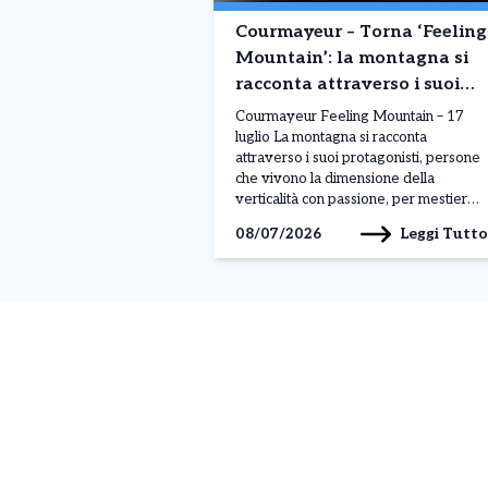
Courmayeur – Torna ‘Feeling
Mountain’: la montagna si
racconta attraverso i suoi
protagonisti –
Courmayeur Feeling Mountain – 17
Appuntamento 17 luglio
luglio La montagna si racconta
attraverso i suoi protagonisti, persone
che vivono la dimensione della
verticalità con passione, per mestiere
o per scelta di vita. Non perderti gli
Leggi Tutto
08/07/2026
appuntamenti estivi di Courmayeur
Feeling Mountain, la rassegna che,
durante l’anno, porta ai piedi del
Monte Bianco le storie e i volti […]