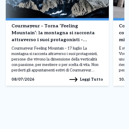
Courmayeur – Torna ‘Feeling
Cour
Mountain’: la montagna si racconta
conc
attraverso i suoi protagonisti –
misu
Appuntamento 17 luglio
l’oc
Courmayeur Feeling Mountain – 17 luglio La
È sta
montagna si racconta attraverso i suoi protagonisti,
Vouch
persone che vivono la dimensione della verticalità
una m
con passione, per mestiere o per scelta di vita. Non
rientr
perderti gli appuntamenti estivi di Courmayeur
person
Feeling Mountain, la rassegna che, durante l’anno,
misur
Leggi Tutto
08/07/2026
10/0
porta ai piedi del Monte Bianco le storie e i volti […]
concil
forma