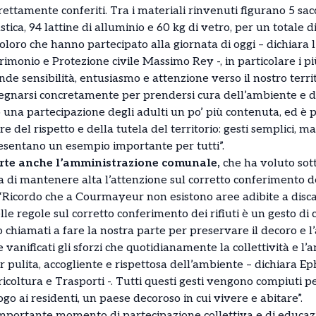
rettamente conferiti. Tra i materiali rinvenuti figurano 5 sacc
stica, 94 lattine di alluminio e 60 kg di vetro, per un totale d
coloro che hanno partecipato alla giornata di oggi – dichiara 
imonio e Protezione civile Massimo Rey -, in particolare i p
e sensibilità, entusiasmo e attenzione verso il nostro territ
egnarsi concretamente per prendersi cura dell’ambiente e d
na partecipazione degli adulti un po’ più contenuta, ed è pr
del rispetto e della tutela del territorio: gesti semplici, 
esentano un esempio importante per tutti”.
arte anche l’amministrazione comunale,
che ha voluto sott
a di mantenere alta l’attenzione sul corretto conferimento dei
 “Ricordo che a Courmayeur non esistono aree adibite a discari
elle regole sul corretto conferimento dei rifiuti è un gesto di 
o chiamati a fare la nostra parte per preservare il decoro e l
anificati gli sforzi che quotidianamente la collettività e l
ulita, accogliente e rispettosa dell’ambiente – dichiara E
icoltura e Trasporti -. Tutti questi gesti vengono compiuti pe
ogo ai residenti, un paese decoroso in cui vivere e abitare”.
 importante momento di partecipazione collettiva e di educa