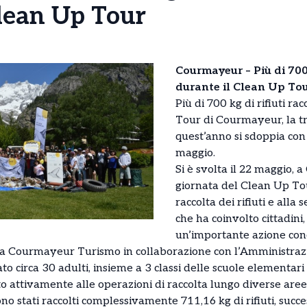
Clean Up Tour
Courmayeur – Più di 700 k
durante il Clean Up To
Più di 700 kg di rifiuti ra
Tour di Courmayeur, la t
quest’anno si sdoppia con 
maggio.
Si è svolta il 22 maggio,
giornata del Clean Up Tour
raccolta dei rifiuti e alla
che ha coinvolto cittadini,
un’importante azione concr
 da Courmayeur Turismo in collaborazione con l’Amministr
 circa 30 adulti, insieme a 3 classi delle scuole elementari e
o attivamente alle operazioni di raccolta lungo diverse aree
no stati raccolti complessivamente 711,16 kg di rifiuti, succ