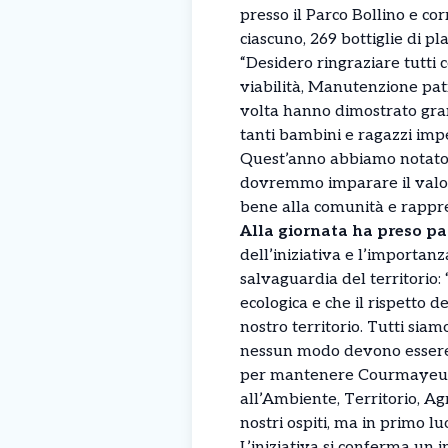
presso il Parco Bollino e cor
ciascuno, 269 bottiglie di pla
“Desidero ringraziare tutti 
viabilità, Manutenzione patr
volta hanno dimostrato grand
tanti bambini e ragazzi imp
Quest’anno abbiamo notato u
dovremmo imparare il valore 
bene alla comunità e rappr
Alla giornata ha preso p
dell’iniziativa e l’importanz
salvaguardia del territorio:
ecologica e che il rispetto d
nostro territorio. Tutti siam
nessun modo devono essere v
per mantenere Courmayeur p
all’Ambiente, Territorio, Agr
nostri ospiti, ma in primo lu
L’iniziativa si conferma un