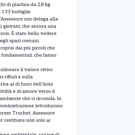
hi di plastica da 2,8 kg
i 133 bottiglie.
l’Assessore con delega alla
iù giovani, che ancora una
orio. È stato bello vedere
egli spazi comuni.
oprio dai più piccoli che
ma fondamentali, che fanno
olineare il valore civico
 rifiuti e sulla
ca al di fuori dell’isola
civiltà e di amore verso il
’ambiente che ci circonda. In
’amministrazione introducono
phrem Truchet, Assessore
r restituire non solo ai
zione ambientale, capace di