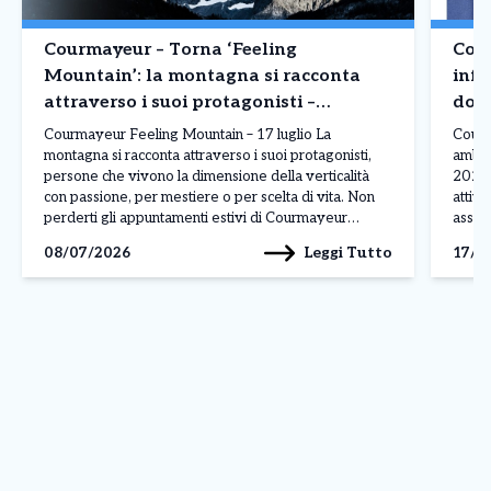
Courmayeur – Torna ‘Feeling
Cour
Mountain’: la montagna si racconta
infe
attraverso i suoi protagonisti –
domi
Appuntamento 17 luglio
Courmayeur Feeling Mountain – 17 luglio La
Courm
montagna si racconta attraverso i suoi protagonisti,
ambula
persone che vivono la dimensione della verticalità
2026 
con passione, per mestiere o per scelta di vita. Non
attivo
perderti gli appuntamenti estivi di Courmayeur
assist
Feeling Mountain, la rassegna che, durante l’anno,
a pag
Leggi Tutto
08/07/2026
17/0
porta ai piedi del Monte Bianco le storie e i volti […]
assist
presen