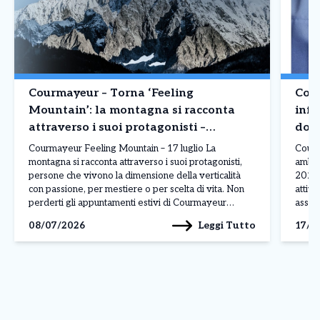
Courmayeur – Torna ‘Feeling
Cour
Mountain’: la montagna si racconta
infe
attraverso i suoi protagonisti –
domi
Appuntamento 17 luglio
Courmayeur Feeling Mountain – 17 luglio La
Courm
montagna si racconta attraverso i suoi protagonisti,
ambula
persone che vivono la dimensione della verticalità
2026 
con passione, per mestiere o per scelta di vita. Non
attivo
perderti gli appuntamenti estivi di Courmayeur
assist
Feeling Mountain, la rassegna che, durante l’anno,
a pag
Leggi Tutto
08/07/2026
17/0
porta ai piedi del Monte Bianco le storie e i volti […]
assist
presen