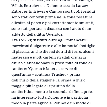
del paese, La Saxe, vie centrali del capoluogo,
Villair, Entrelevie e Dolonne, strada Larzey-
Entrèves, Entrèves e Campo sportivo), i residui
sono stati conferiti prima nella zona pesatura
allestita al parco e poi, correttamente smistati,
sono stati portati in discarica con l’aiuto di un
addetto della ditta Quendoz.
Tra i 636kg di rifiuti, oltre agli immancabili
mozziconi di sigarette e alle immortali bottiglie
di plastica, anche diversi detriti di ferro, alcuni
materassi e molti cartelli stradali ormai in
disuso e abbandonati in prossimità di zone di
cantiere: “Questa è la terza corvée di
quest’anno – continua Truchet -, prima
dell’inizio della stagione; la prima, a inizio
maggio più legata al ripristino della
sentieristica, mentre la seconda, di fine aprile,
ha interessato tutta Dolonne e in particolar
modo la parte agricola. Per noi è un modo di