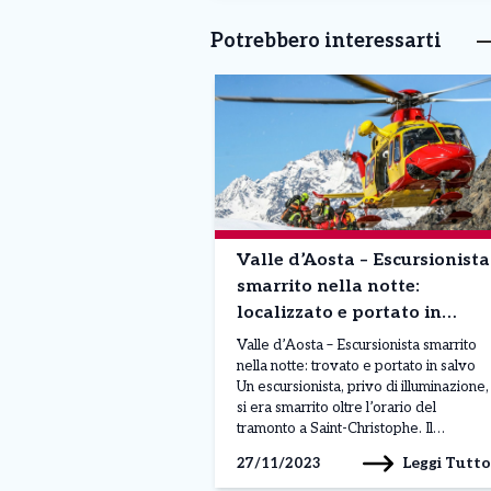
Potrebbero interessarti
Valle d’Aosta – Escursionista
smarrito nella notte:
localizzato e portato in
salvo
Valle d’Aosta – Escursionista smarrito
nella notte: trovato e portato in salvo
Un escursionista, privo di illuminazione,
si era smarrito oltre l’orario del
tramonto a Saint-Christophe. Il
Soccorso alpino valdostano e i vigili
Leggi Tutto
27/11/2023
del fuoco valdostani sono intervenuti
poco prima delle 20 per localizzarlo a