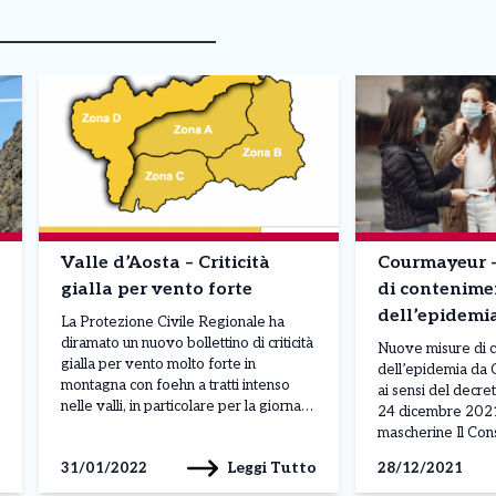
Valle d’Aosta – Criticità
Courmayeur 
gialla per vento forte
di contenime
dell’epidemi
La Protezione Civile Regionale ha
diramato un nuovo bollettino di criticità
Nuove misure di 
gialla per vento molto forte in
dell’epidemia da 
montagna con foehn a tratti intenso
ai sensi del decre
nelle valli, in particolare per la giornata
24 dicembre 2021
del 31 gennaio. Allarme giallo La
mascherine Il Consi
Protezione Civile Regionale ha
23 dicembre, su p
Leggi Tutto
31/01/2022
28/12/2021
diramato un nuovo bollettino di criticità
Presidente Mario 
gialla per vento molto forte in
Ministro della sal