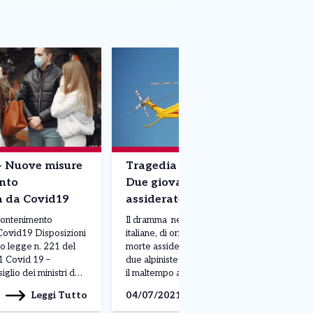
– Nuove misure
Tragedia sul Monte Rosa –
nto
Due giovani donne muoiono
a da Covid19
assiderate
contenimento
Il dramma nella notte: due alpiniste
Covid19 Disposizioni
italiane, di origini piemontesi, sono
to legge n. 221 del
morte assiderate sul Monte Rosa. Le
 Covid 19 –
due alpiniste erano bloccate da ieri per
glio dei ministri del
il maltempo a oltre 4mila metri sotto la
roposta del
Piramide Vincent, a 4.150 metri di
Leggi Tutto
Leggi Tutto
04/07/2021
Draghi e del
quota. Avevano chiamato i soccorsi,
ute Roberto
giunti sul posto nella serata di ieri. Le