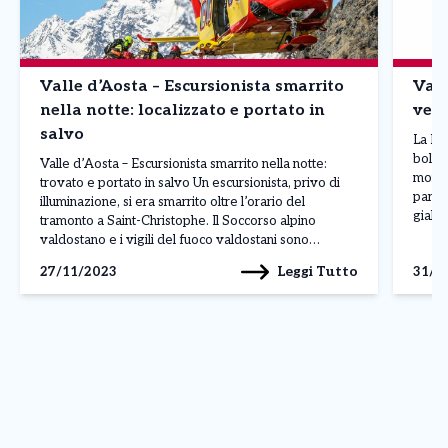
Valle d’Aosta – Escursionista smarrito
Vall
nella notte: localizzato e portato in
vent
salvo
La Pr
bollet
Valle d’Aosta – Escursionista smarrito nella notte:
montag
trovato e portato in salvo Un escursionista, privo di
parti
illuminazione, si era smarrito oltre l’orario del
giall
tramonto a Saint-Christophe. Il Soccorso alpino
nuovo 
valdostano e i vigili del fuoco valdostani sono
forte
intervenuti poco prima delle 20 per localizzarlo a
Leggi Tutto
27/11/2023
31/0
1.500 metri di quota in una zona difficile. Le squadre
[…]